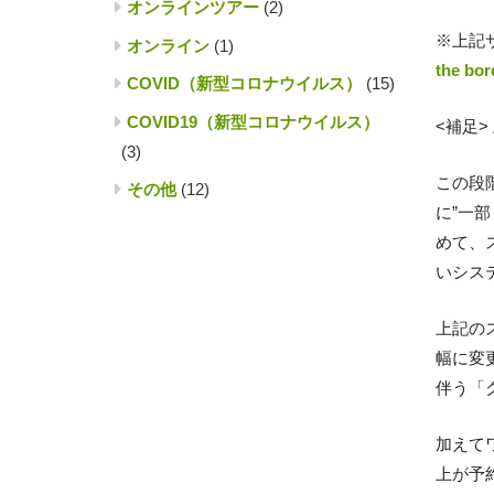
オンラインツアー
(2)
※上記
オンライン
(1)
the bor
COVID（新型コロナウイルス）
(15)
COVID19（新型コロナウイルス）
<補足>
(3)
この段
その他
(12)
に”一
めて、
いシス
上記の
幅に変
伴う「
加えて
上が予