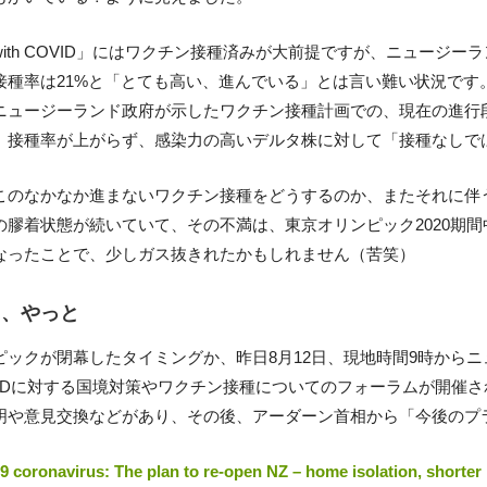
with COVID」にはワクチン接種済みが大前提ですが、ニュージ
接種率は21%と「とても高い、進んでいる」とは言い難い状況です
ニュージーランド政府が示したワクチン接種計画での、現在の進行段
、接種率が上がらず、感染力の高いデルタ株に対して「接種なしで
このなかなか進まないワクチン接種をどうするのか、またそれに伴
の膠着状態が続いていて、その不満は、東京オリンピック2020期
なったことで、少しガス抜きれたかもしれません（苦笑）
て、やっと
ピックが閉幕したタイミングか、昨日8月12日、現地時間9時から
VIDに対する国境対策やワクチン接種についてのフォーラムが開催
明や意見交換などがあり、その後、アーダーン首相から「今後のプ
9 coronavirus: The plan to re-open NZ – home isolation, shorter 