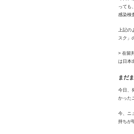
っても
感染検
上記の
スク」
> 在
は日本
まだ
今日、
かった
今、ニ
持ちが