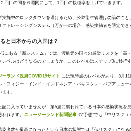
と２回目の間を６週間にして、1回目の接種率を上げていきます。
プ実施中のロックダウンを避けるため、公衆衛生管理は勿論のこと
タクトレーシングシステム（万が一の場合、感染接触者を限定でき
なると日本からの入国は？
プ3にある「新システム」では、渡航元の国々の感染リスクを「高
クレベルはどうなるのでしょうか。このレベルはステップ3に移行
ーランド政府COVID19サイト
には現時点のレベルがあり、8月1
ル・フィジー・インド・インドネシア・パキスタン・パプアニュー
います。
上記に入っていませんが、第5波に襲われている日本の感染状況を
思われます。
ニュージーランド新聞記事
の”予想”でも「中リスク
感染者数が最高になったという日本の状態では「低リスク」になる