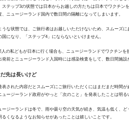
、ステップ3の状態では日本からお越しの方たちは日本でワクチン
査、ニュージーランド国内で数日間の隔離になってしまいます。
ような状態では、ご旅行者はお越しいただけないため、スムーズに
の国になり、「ステップ4」にならないといけません。
留邦人の私どもが日本に行く場合も、ニュージーランドでワクチンを
出発前とニュージーランド入国時には感染検査をして、数日間施設
まだ先は長いけど
発表された内容だとスムーズにご旅行いただくにはまだまだ時間が
ニュージーランド政府がやっと「次のこと」を発表したことは明る
ュージーランドは冬で、雨や曇り空の天気が続き、気温も低く、ど
明るくなるようなお知らせがあったことは嬉しいことです。