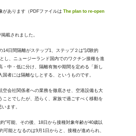
像があります（PDFファイルは
The plan to re-open
が掲載されました。
14日間隔離がステップ1、ステップ２は”試験的
」とし、ニュージーランド国内でのワクチン接種を進
高・中・低に分け、隔離有無や期間を定める「新し
入国者には隔離なしとする、というものです。
航空会社関係者への業務を徹底させ、空港設備も大
うことでしたが、恐らく、家族で過ごすべく移動を
思います。
約”可能、その後、18日から接種対象年齢が40歳以
予約可能となるのは9月1日からと、接種が進められ、