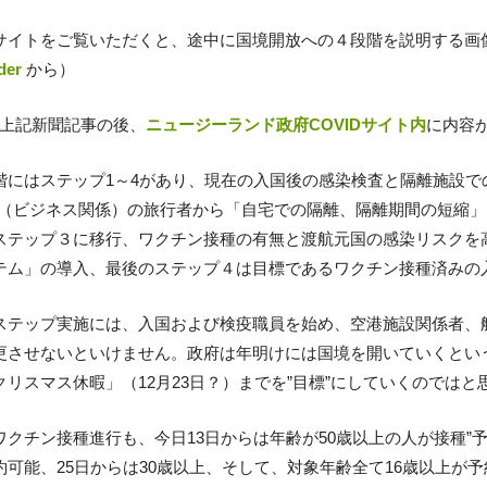
サイトをご覧いただくと、途中に国境開放への４段階を説明する画
der
から）
 上記新聞記事の後、
ニュージーランド政府COVIDサイト内
に内容
階にはステップ1～4があり、現在の入国後の感染検査と隔離施設での
部（ビジネス関係）の旅行者から「自宅での隔離、隔離期間の短縮
ステップ３に移行、ワクチン接種の有無と渡航元国の感染リスクを
テム」の導入、最後のステップ４は目標であるワクチン接種済みの
ステップ実施には、入国および検疫職員を始め、空港施設関係者、
更させないといけません。政府は年明けには国境を開いていくとい
クリスマス休暇」（12月23日？）までを”目標”にしていくのではと
ワクチン接種進行も、今日13日からは年齢が50歳以上の人が接種”予
約可能、25日からは30歳以上、そして、対象年齢全て16歳以上が