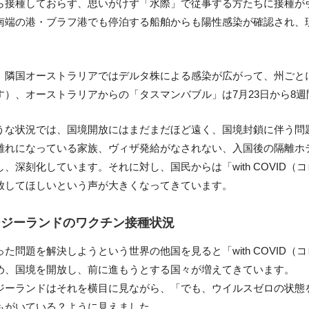
ら接種しておらず、思いがけず「水際」で従事する方たちに接種が
南端の港・ブラフ港でも停泊する船舶からも陽性感染が確認され、
、隣国オーストラリアではデルタ株による感染が広がって、州ごと
す）、オーストラリアからの「タスマンバブル」は7月23日から8
うな状況では、国境開放にはまだまだほど遠く、国境封鎖に伴う問
離れになっている家族、ヴィザ発給がなされない、入国後の隔離ホ
し、深刻化しています。それに対し、国民からは「with COVID
放してほしいという声が大きくなってきています。
ージーランドのワクチン接種状況
った問題を解決しようという世界の他国を見ると「with COVID
め、国境を開放し、前に進もうとする国々が増えてきています。
ジーランドはそれを横目に見ながら、「でも、ウイルスゼロの状態
もがいている？ように見えました。