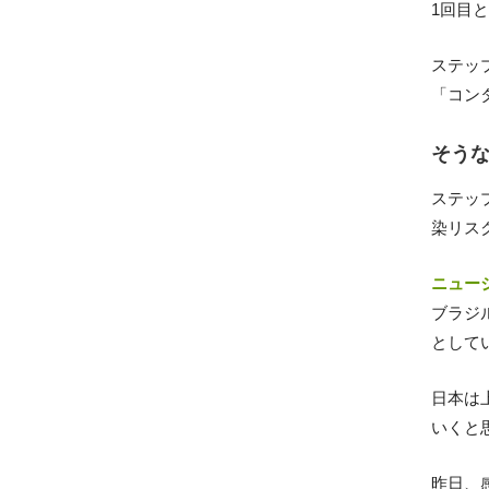
1回目
ステッ
「コン
そう
ステッ
染リス
ニュージ
ブラジ
として
日本は
いくと
昨日、