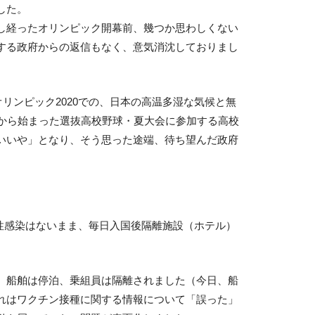
した。
し経ったオリンピック開幕前、幾つか思わしくない
する政府からの返信もなく、意気消沈しておりまし
オリンピック2020での、日本の高温多湿な気候と無
日から始まった選抜高校野球・夏大会に参加する高校
いいや」となり、そう思った途端、待ち望んだ政府
陽性感染はないまま、毎日入国後隔離施設（ホテル）
、船舶は停泊、乗組員は隔離されました（今日、船
れはワクチン接種に関する情報について「誤った」