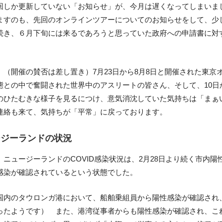
回しか更新していない「お知らせ」が、今月は遅くなってしまいま
ますのも、先回のオンラインツアーについてのお知らせをして、少
続き、６月下旬には来るであろうと思っていた政府への申請書に対
、（開催の賛否は差し置き）7月23日から8月8日と開催された東京
態との中で奮闘された世界中のアスリートの皆さん、そして、10
のひたむきな様子を見るにつけ、意気消沈していた気持ちは「まぁ
連絡も来て、気持ちが「平常」に戻っております。
ージーランドの状況
、ニュージーランドのCOVID感染状況は、2月28日より続く市内
感染が確認されているという状態でした。
国内のタウロンガ港において、船舶乗組員から陽性感染が確認され
ったようです） また、港湾従事者からも陽性感染が確認され、こ