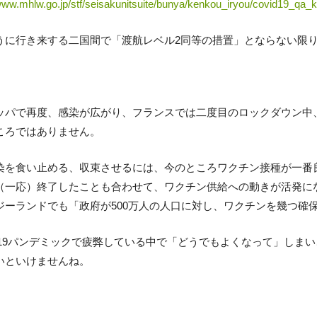
/www.mhlw.go.jp/stf/seisakunitsuite/bunya/kenkou_iryou/covid19_qa
うに行き来する二国間で「渡航レベル2同等の措置」とならない限
ッパで再度、感染が広がり、フランスでは二度目のロックダウン中
ころではありません。
染を食い止める、収束させるには、今のところワクチン接種が一番
（一応）終了したことも合わせて、ワクチン供給への動きが活発に
ジーランドでも「政府が500万人の人口に対し、ワクチンを幾つ確
ID19パンデミックで疲弊している中で「どうでもよくなって」しま
いといけませんね。