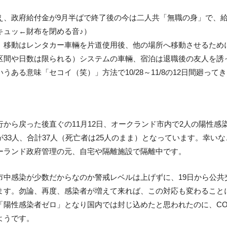
え、政府給付金が9月半ばで終了後の今は二人共「無職の身」で、
キュッ←財布を閉める音♪）
、移動はレンタカー車輛を片道使用後、他の場所へ移動させるため
区間や日数は限られる）システムの車輛、宿泊は退職後の友人を誘
うある意味「セコイ（笑）」方法で10/28～11/8の12日間廻って
行から戻った後直ぐの11月12日、オークランド市内で2人の陽性感
が33人、合計37人（死亡者は25人のまま）となっています。幸い
ーランド政府管理の元、自宅や隔離施設で隔離中です。
市中感染が少数だからなのか警戒レベルは上げずに、19日から公
ます。勿論、再度、感染者が増えて来れば、この対応も変わること
「陽性感染者ゼロ」となり国内では封じ込めたと思われたのに、COV
ようです。