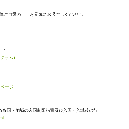
、お体ご自愛の上、お元気にお過ごしください。
 :
スタグラム）
語ページ
る各国・地域の入国制限措置及び入国・入域後の行
ml