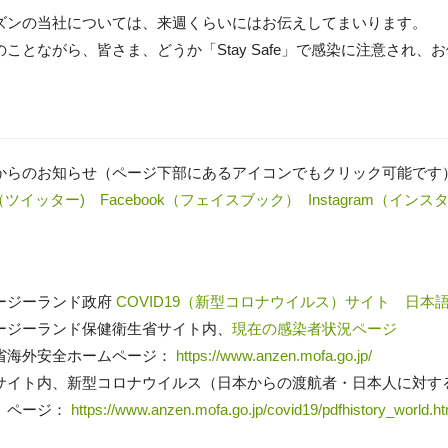
ズンの当社については、来週くらいにはお伝えしてまいります。
のことながら、皆さま、どうか「Stay Safe」で感染に注意され
からのお知らせ（ページ下部にあるアイコンでもクリック可能です）
er（ツイッター)
Facebook（フェイスブック）
Instagram（イン
ージーランド政府
COVID19（新型コロナウイルス）サイト
日本
ージーランド保健衛生省サイト内、
現在の感染者状況ページ
省海外安全ホームページ：
https://www.anzen.mofa.go.jp/
サイト内、新型コロナウイルス（日本からの渡航者・日本人に対す
）ページ：
https://www.anzen.mofa.go.jp/covid19/pdfhistory_world.ht