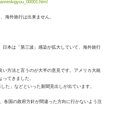
_kanrenkigyou_00001.html
り、海外旅行は出来ません。
、日本は「第三波」感染が拡大していて、海外旅行
良い方法と言うのが大半の意見です。アメリカ大統
なってきました。
保した」などといった新聞見出しが出ています。
い、各国の政府方針が間違った方向に行かないよう注