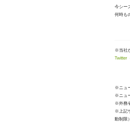
今シー
何時も
※当社
Twitt
※ニュ
※ニュ
※外務
※上記
動制限