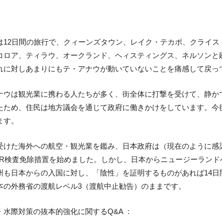
は12日間の旅行で、クィーンズタウン、レイク・テカポ、クライス
コロア、ティラウ、オークランド、ヘィスティングス、ネルソンと廻
れに対しあまりにもテ・アナウが動いていないことを痛感して戻っ
ナウは観光業に携わる人たちが多く、街全体に打撃を受けて、静か
たため、住民は地方議会を通じて政府に働きかけをしています。今
ます。
受けた海外への航空・観光業を鑑み、日本政府は（現在のように感染
CR検査免除措置を始めました。しかし、日本からニュージーランド
州も日本からの入国に対し、「陰性」を証明するものがあれば14
本の外務省の渡航レベル3（渡航中止勧告）のままです。
・水際対策の抜本的強化に関するQ&A ：