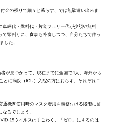
給付金の残りで細々と暮らす、では無駄遣い出来ま
に車輛代・燃料代・片道フェリー代が少額や無料
って頭割りに、食事も外食しつつ、自分たちで作っ
きました。
染者が見つかって、現在までに全国で4人、海外から
なことに病院（ICU）入院の方はおらず、それぞれニ
共交通機関使用時のマスク着用を義務付ける段階に留
になるでしょう。
ID-19ウイルスは手ごわく、「ゼロ」にするのは