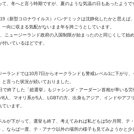
って、冬へと言う時期ですが、夏のような気温の日もあったようで
ID-19（新型コロナウイルス）パンデミックは沈静化したかと思え
、一向に収まる気配がないまま年を跨ごうとしています。
月、ニュージーランド政府の入国制限が始まったのと同じくして始
」が付いているほどです。
ジーランドでは10月7日からオークランドも警戒レベル1に下がり
、と言った状況が続いておりました。
17日で終了した「総選挙」もジャシンダ・アーダーン首相が率いる労
が8人、マオリ系が5人、LGBTの方、出身もアジア、インドやア
れています。
ベルが下がって、選挙も終了、考えてみれば私どもは5か月間、テ
・。ならば一度、テ・アナウ以外の場所の様子も見てみようかと少